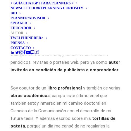
> GUÍA CHATGPT PARA PLANNERS <
enciclopedia o con un portátil en un avión. Con 8 años,
NEWSLETTER #REPLANNING CURIOSITY
en 1990, comencé a escribir relatos y dibujar esbozos de
BIO
PLANNER/ADVISOR
cómics, después la revista del colegio o de mi grupo
SPEAKER
scout, más tarde reflexiones en forma de poemas o
EDUCADOR
AUTOR
foto-poesía, relatos, ensayos…
TWELFHUNDRED>
PRENSA
He escrito en prensa como
periodista
, campo en el que
CONTACTO
trabajé durante tres años; y también más tarde en
periódicos, revistas o portales web, pero ya como
autor
invitado en condición de publicista o emprendedor
.
Soy coautor de un
libro profesional
y también de varias
obras académicas
, campo este último en el que
también estoy inmerso en mi camino doctoral en
Ciencias de la Comunicación con el desarrollo de mi
futura tesis. Y además escribo sobre mis
tortillas de
patata
, porque un día me cansé de no regalarles la