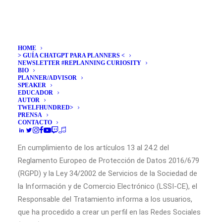
postal:
12560 Benicàssim (Castellón)
Correo
admin@th.digital
electrónico:
HOME
Objeto
Profesional de la publicidad y
> GUÍA CHATGPT PARA PLANNERS <
Social:
docente
NEWSLETTER #REPLANNING CURIOSITY
BIO
PLANNER/ADVISOR
Sitio web:
https://alexrubio.com/
SPEAKER
EDUCADOR
AUTOR
TWELFHUNDRED>
PRENSA
CONTACTO
Presencia en redes sociales
En cumplimiento de los artículos 13 al 24.2 del
Reglamento Europeo de Protección de Datos 2016/679
(RGPD) y la Ley 34/2002 de Servicios de la Sociedad de
la Información y de Comercio Electrónico (LSSI-CE), el
Responsable del Tratamiento informa a los usuarios,
que ha procedido a crear un perfil en las Redes Sociales