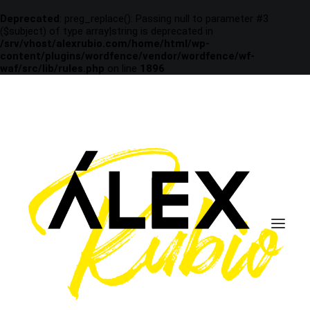
Deprecated
: preg_replace(): Passing null to parameter #3
($subject) of type array|string is deprecated in
/srv/vhost/alexrubio.com/home/html/wp-
content/plugins/wordfence/vendor/wordfence/wf-
waf/src/lib/rules.php
on line
1896
Política de redes sociales
Home
Política de redes sociales
Identificación del Responsable del Tratamiento
Entidad:
ALEJANDRO RUBIO NAVALÓN
CIF/NIF:
243899842W
Dirección
C/ Las Vegas, 30, Bloque 1, 3A, CP