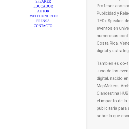
SPEAKER
Profesor asociad
EDUCADOR
AUTOR
Publicidad y Rel
TWELFHUNDRED>
TEDx Speaker, d
PRENSA
CONTACTO
eventos en unive
numerosas confer
Costa Rica, Vene
digital y estrategi
También es co-f
-uno de los even
digital, nacido 
MapMakers, Amba
Clandestina HUB 
el impacto de la 
publicitaria para
sobre la que esc