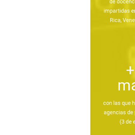
de docenc
impartidas e
Rica, Ven
+
ma
con las que 
agencias de 
(3 de 