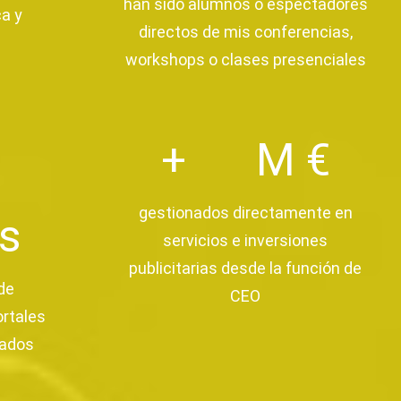
han sido alumnos o espectadores
a y
directos de mis conferencias,
workshops o clases presenciales
+
M €
gestionados directamente en
os
servicios e inversiones
publicitarias desde la función de
de
CEO
rtales
zados