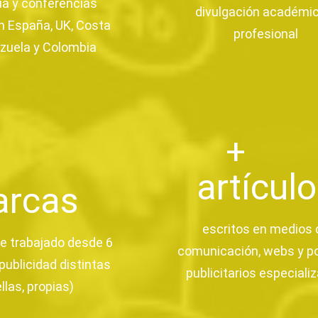
ia y conferencias
divulgación académic
n España, UK, Costa
profesional
ezuela y Colombia
+
artícul
rcas
escritos en medios 
he trabajado desde 6
comunicación, webs y po
publicidad distintas
publicitarios especiali
ellas, propias)