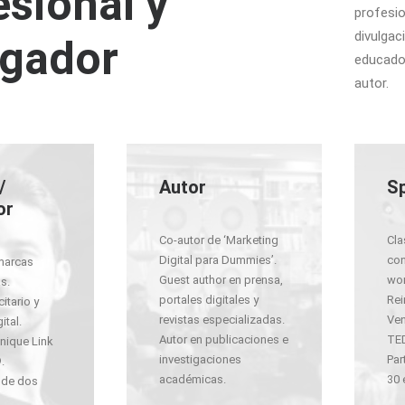
esional y
profesio
divulgac
lgador
educador
autor.
/
Autor
S
or
Co-autor de ‘Marketing
Cla
Digital para Dummies’.
con
marcas
Guest author en prensa,
wor
s.
portales digitales y
Rei
itario y
revistas especializadas.
Ven
ital.
Autor en publicaciones e
TED
nique Link
investigaciones
Par
.
académicas.
30 
 de dos