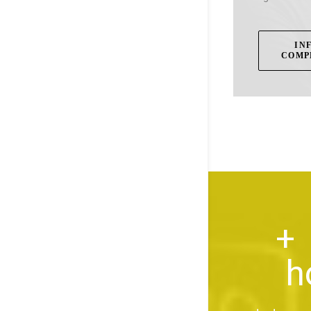
INF
COMP
+
h