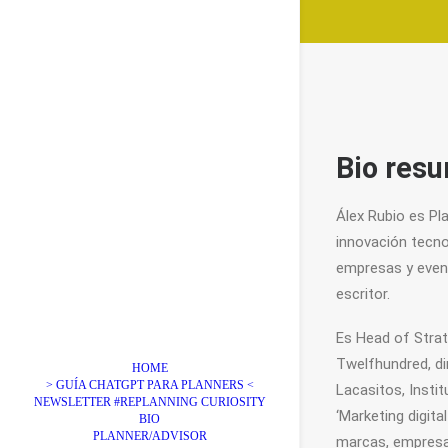
Bio res
Álex Rubio es Pla
innovación tecno
empresas y event
escritor.
Es Head of Strat
Twelfhundred, di
HOME
> GUÍA CHATGPT PARA PLANNERS <
Lacasitos, Insti
NEWSLETTER #REPLANNING CURIOSITY
‘Marketing digita
BIO
PLANNER/ADVISOR
marcas, empresa