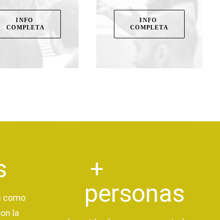
INFO 
INFO 
COMPLETA
COMPLETA
s
+
personas
n como
on la