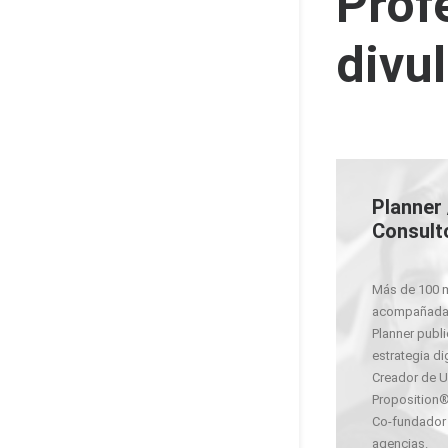
Prof
divu
Planner 
Consult
Más de 100 
acompañada
Planner public
estrategia dig
Creador de U
Proposition®
Co-fundador
agencias.