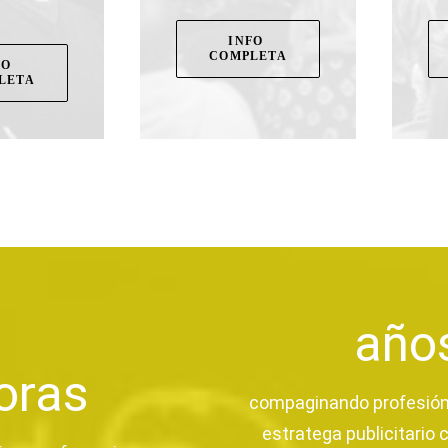
INFO 
COMPLETA
O 
LETA
año
oras
compaginando profesió
estratega publicitario c