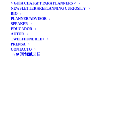
> GUÍA CHATGPT PARA PLANNERS <
NEWSLETTER #REPLANNING CURIOSITY
BIO
PLANNER/ADVISOR
SPEAKER
EDUCADOR
AUTOR
TWELFHUNDRED>
PRENSA
CONTACTO
Aplicaciones de Inteligencia
Artificial en Marketing:
Appier
Convertir los datos en fuentes vitales para la
toma de decisiones es una de las…
by Álex Rubio