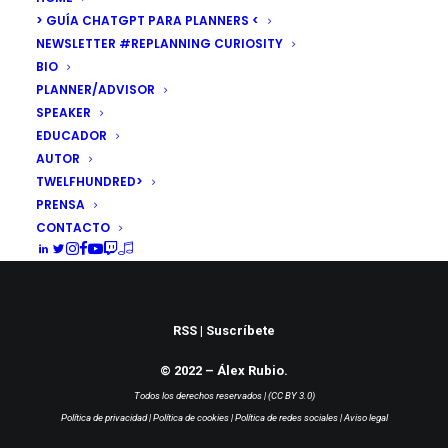
confort' (VIDEO)
> GUÍA CHATGPT PARA PLANNERS <
NEWSLETTER #REPLANNING CURIOSITY
La innovación como motor del cambio. Salir
BIO
de la zona de confort para mejorar.…
PLANNER/ADVISOR
SPEAKER
EDUCADOR
by Álex Rubio
AUTOR
TWELFHUNDRED>
PRENSA
CONTACTO
RSS
|
Suscríbete
© 2022 – Álex Rubio.
Todos los derechos reservados |
(CC BY 3.0)
Política de privacidad
|
Política de cookies
|
Política de redes sociales
|
Aviso legal