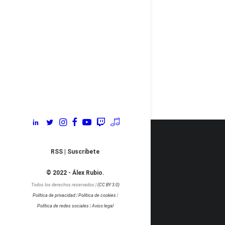
#Mark
Fue un gra
by Álex
RSS
|
Suscríbete
© 2022 - Álex Rubio.
Todos los derechos reservados |
(CC BY 3.0)
Política de privacidad
|
Política de cookies
|
Política de redes sociales
|
Aviso legal