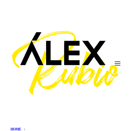
came
HOME