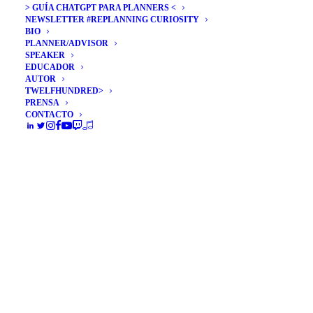
> GUÍA CHATGPT PARA PLANNERS <
NEWSLETTER #REPLANNING CURIOSITY
BIO
PLANNER/ADVISOR
SPEAKER
EDUCADOR
AUTOR
TWELFHUNDRED>
PRENSA
CONTACTO
Técnicas de estrategia de
marca: DAFO y CAME
Pocas técnicas son más útiles para
reflexionar y ubicar a una organización ante…
by Álex Rubio