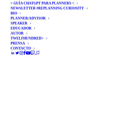
> GUÍA CHATGPT PARA PLANNERS <
NEWSLETTER #REPLANNING CURIOSITY
BIO
PLANNER/ADVISOR
SPEAKER
EDUCADOR
5 movimientos
AUTOR
TWELFHUNDRED>
macrosociales que
PRENSA
CONTACTO
seguirán cambiando el
mercado
El avance en las comunicaciones
bidireccionales (donde el peso de la
ecuación…
by Álex Rubio