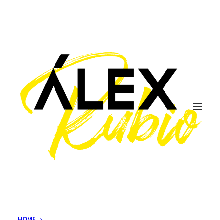
La geolocalización
social para fidelizar a
nuestra comunidad
07/07/2011
|
IN
SPEAKING
|
BY
ÁLEX RUBIO
Conceptos como
check-in
,
mayor
o
badge
comienzan a
tener cada vez más una mayor difusión entre los
HOME