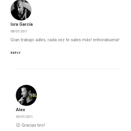
bar hace un año y medio vaya camino de su
décima edición. Será…
Isra García
SPEAKING
08/07/2011
Gran trabajo aálex, cada vez te sales más! enhorabuena!
REPLY
Alex
09/07/2011
😉 Gracias bro!