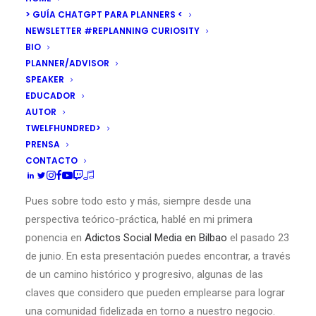
usuarios de redes sociales y empresas, que intuyen que
> GUÍA CHATGPT PARA PLANNERS <
algo está pasando en cuanto al uso más geolocalizado
NEWSLETTER #REPLANNING CURIOSITY
que posibilitan, sobre todo, los smartphones. Pero
BIO
¿cómo podemos emplearlos para lograr una mejor
PLANNER/ADVISOR
relación y usabilidad entre los usuarios y los negocios?
SPEAKER
EDUCADOR
¿De que le sirve a un usuario señalar, publicar y compartir
AUTOR
su entrada en tal o cual espacio? ¿Cómo pueden las
TWELFHUNDRED>
empresas sacar un verdadero rendimiento empleando
PRENSA
canales como
Foursquare
,
Gowalla
o
SCVNGR
? ¿Qué
CONTACTO
esperamos de
Facebook Places
?
Pues sobre todo esto y más, siempre desde una
perspectiva teórico-práctica, hablé en mi primera
ponencia en
Adictos Social Media en Bilbao
el pasado 23
de junio. En esta presentación puedes encontrar, a través
de un camino histórico y progresivo, algunas de las
claves que considero que pueden emplearse para lograr
una comunidad fidelizada en torno a nuestro negocio.