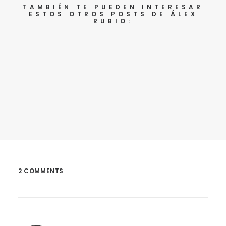
TAMBIÉN TE PUEDEN INTERESAR
ESTOS OTROS POSTS DE ÁLEX
RUBIO:
Un año después, Adictos Social Media
2 COMMENTS
X llega a Sevilla con @gabycastellanos
@Israel_Garcia @doloresvela @dreig
@alexrbn @circulorojo y #ASMRookie
Aún me cuesta creer que el proyecto de
evento que apuntamos en una servilleta de un