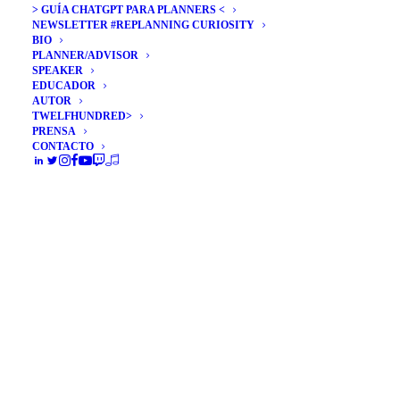
> GUÍA CHATGPT PARA PLANNERS <
NEWSLETTER #REPLANNING CURIOSITY
BIO
PLANNER/ADVISOR
SPEAKER
EDUCADOR
AUTOR
TWELFHUNDRED>
No son las piezas, es el
PRENSA
CONTACTO
puzzle
Los últimos años están suponiendo un
evidente terremoto en el sector…
by Álex Rubio