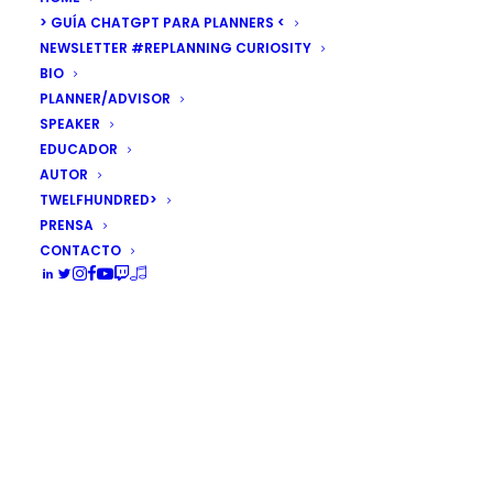
> GUÍA CHATGPT PARA PLANNERS <
NEWSLETTER #REPLANNING CURIOSITY
BIO
PLANNER/ADVISOR
SPEAKER
EDUCADOR
[ENCUESTA] ¿Qué es para ti
AUTOR
el 'silencio'?
TWELFHUNDRED>
PRENSA
Hoy he pasado varias horas en el coche, en
CONTACTO
un largo viaje por carretera…
by Álex Rubio