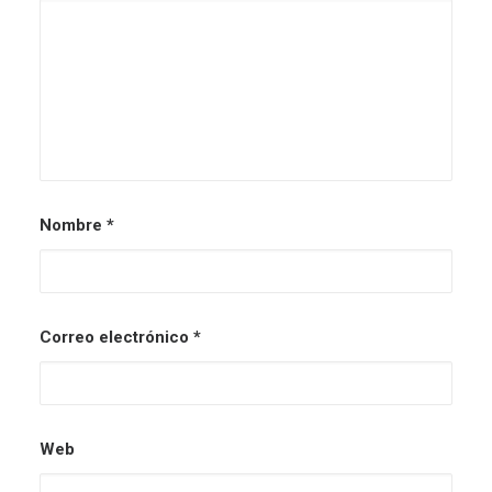
enero ya no te deja el olor a nuevo de un
lienzo en blanco,…
#RETHINKING
Nombre
*
Correo electrónico
*
Web