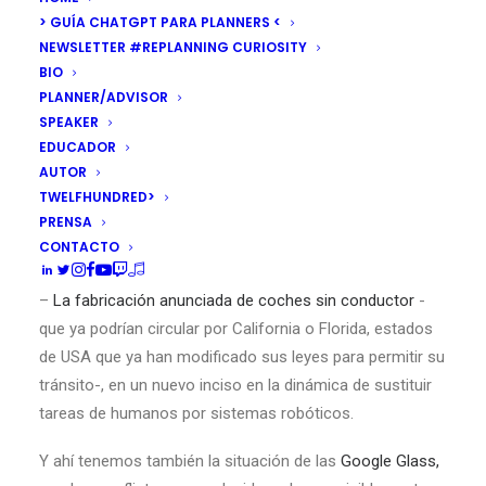
últimos días,
Google ha vuelto a ser noticia
por dos
> GUÍA CHATGPT PARA PLANNERS <
nuevas situaciones que se suman a sus actitudes
NEWSLETTER #REPLANNING CURIOSITY
conflictivas en torno a la privacidad:
BIO
PLANNER/ADVISOR
–
El formulario para facilitar el llamado ‘derecho al
SPEAKER
olvido’
, por el que cualquier persona podrá pedir a Google
EDUCADOR
la desindexación de su buscador del contenido que le
AUTOR
afecte, tras un reciente fallo del Tribunal de Justicia de la
TWELFHUNDRED>
PRENSA
Unión Europea que le condena a retirar los enlaces que
CONTACTO
perjudican a un ciudadano español.
–
La fabricación anunciada de coches sin conductor
-
que ya podrían circular por California o Florida, estados
de USA que ya han modificado sus leyes para permitir su
tránsito-, en un nuevo inciso en la dinámica de sustituir
tareas de humanos por sistemas robóticos.
Y ahí tenemos también la situación de las
Google Glass,