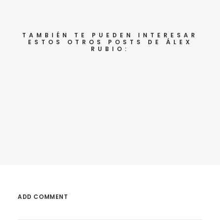
TAMBIÉN TE PUEDEN INTERESAR
ESTOS OTROS POSTS DE ÁLEX
RUBIO:
2016, desde hoy hacia delante
ADD COMMENT
Llega un momento en la vida en que cada año
nuevo te sabe a última bala. En que cada 1 de