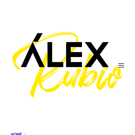
"Human behaviour, not
new devices, is the root
of our privacy problem"
31/05/2014
|
IN
#RETHINKING
|
BY
ÁLEX RUBIO
Avanza la tecnología y con ella parece que también
nuestros conflictos con la ética y la moralidad. En los
HOME