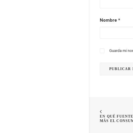
Nombre
*
Los 4 gra
El consumi
para ser c
Guarda mi nom
#REPLANNI
EN QUÉ FUENTE
MÁS EL CONSU