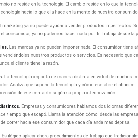
mbio no reside en la tecnología. El cambio reside en lo que la tec
tecnología hacia lo que ella hace en la mente de nuestro consumidor
l marketing ya no puede ayudar a vender productos imperfectos. Si t
el consumidor, ya no podemos hacer nada por ti. Trabaja desde la 
les.
Las marcas ya no pueden imponer nada. El consumidor tiene aho
 vendiéndoles nuestros productos o servicios. Es necesario que c
ca el cliente tiene la razón.
s.
La tecnología impacta de manera distinta en virtud de muchos con
dor. Analiza qué supone la tecnología y cómo eso abre el abanico -o 
ensión de ese contacto según su propia interiorización.
distintos.
Empresas y consumidores hablamos dos idiomas diferen
ace tiempo que escapó. Llama la atención cómo, desde las empresa
ra de correr hacia ese consumidor que cada día anda más deprisa.
.
Es ilógico aplicar ahora procedimientos de trabajo que tradicion