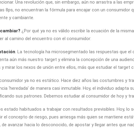
uncionar. Una revolución que, sin embargo, aún no arrastra a las em
, las 8ps, no encuentran la fórmula para encajar con un consumidor
ente y cambiante.
cambiar?
¿Por qué ya no es válido escribir la ecuación de la mi
er al camino del encuentro con el consumidor:
ntación
. La tecnología ha microsegmentado las respuestas que el
ta aún más nuestro target y elimina la concepción de una audienc
 mirar los nexos de unión entre ellos, más que estudiar el target
consumidor ya no es estático. Hace diez años las costumbres y trad
ia ‘heredada’ de manera casi inmutable. Hoy, el individuo adapta su e
ficando sus patrones. Debemos estudiar al consumidor de hoy y traza
estado habituados a trabajar con resultados previsibles. Hoy, lo s
r el concepto de riesgo, pues arriesga más quien se mantiene est
 de avanzar hacia lo desconocido, de apostar y llegar antes que nad