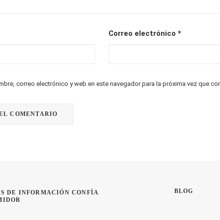
Correo electrónico
*
ndes factores que han cambiado el marketing
dor exige otro tipo de comportamiento a las marcas. Las marcas va
ompradas…
bre, correo electrónico y web en este navegador para la próxima vez que co
NG
BLOG
S DE INFORMACIÓN CONFÍA 
MIDOR