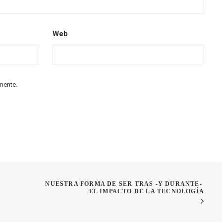
Web
n detrás intentando acercar sus beneficios emocionales
mente.
NUESTRA FORMA DE SER TRAS -Y DURANTE- 
EL IMPACTO DE LA TECNOLOGÍA