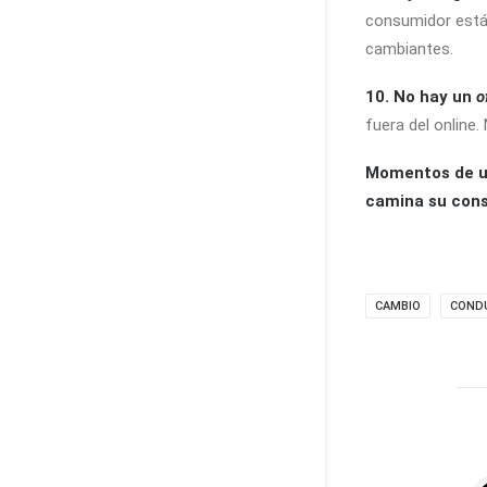
consumidor está
cambiantes.
10. No hay un
o
fuera del online.
Momentos de un
camina su con
CAMBIO
COND