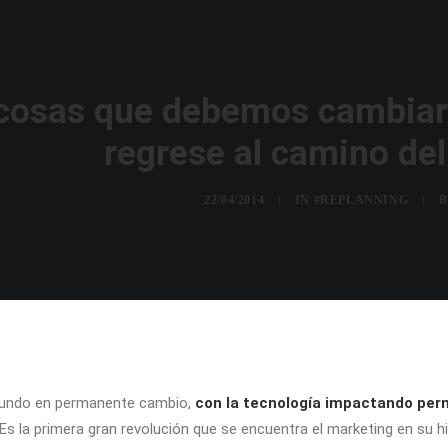
cosas que debemos cambiar 
regrese al camino de
22/04/2014
|
IN
#REPLANNING
|
undo en permanente cambio,
con la tecnología impactando perm
Es la primera gran revolución que se encuentra el marketing en su his