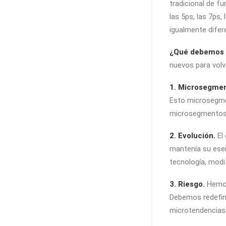
tradicional de f
las 5ps, las 7ps
igualmente difer
¿Qué debemos 
nuevos para volv
1. Microsegme
Esto microsegmen
microsegmentos y
2. Evolución.
El 
mantenía su esenc
tecnología, modi
3. Riesgo.
Hemos 
Debemos redefini
microtendencias,