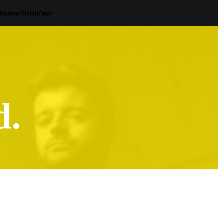
/home/html/wp-
d.