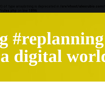
t) of type array|string is deprecated in
/srv/vhost/alexrubio.com
/rules.php
on line
1896
g #replanning
 a digital worl