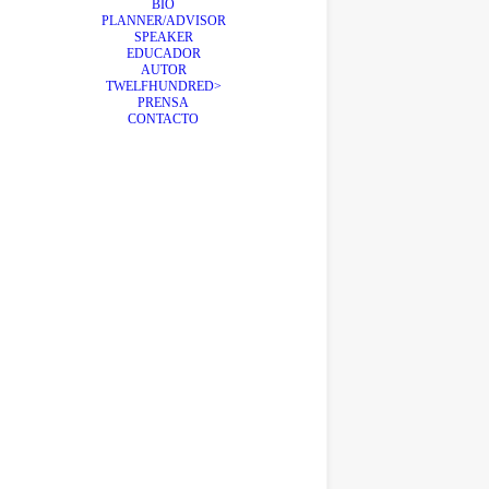
BIO
PLANNER/ADVISOR
SPEAKER
EDUCADOR
AUTOR
TWELFHUNDRED>
PRENSA
CONTACTO
#REP
Metav
¿Qué 
prome
1 C