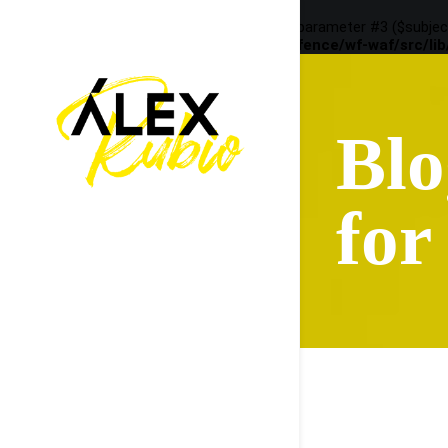
Deprecated
: preg_replace(): Passing null to parameter #3 ($subjec
content/plugins/wordfence/vendor/wordfence/wf-waf/src/lib
Blo
for